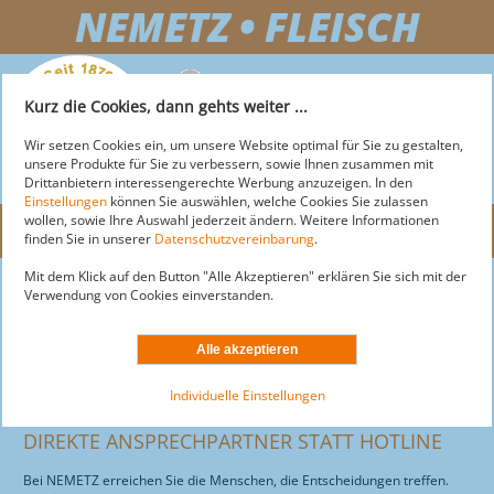
NEMETZ • FLEISCH
+43 2743 255 25
Kurz die Cookies, dann gehts weiter ...
OFFICE@NEMETZ-FLEISCH.AT
Wir setzen Cookies ein, um unsere Website optimal für Sie zu gestalten,
unsere Produkte für Sie zu verbessern, sowie Ihnen zusammen mit
Drittanbietern interessengerechte Werbung anzuzeigen. In den
Einstellungen
können Sie auswählen, welche Cookies Sie zulassen
wollen, sowie Ihre Auswahl jederzeit ändern. Weitere Informationen
Menü
finden Sie in unserer
Datenschutzvereinbarung
.
Mit dem Klick auf den Button "Alle Akzeptieren" erklären Sie sich mit der
NEMETZ-FLEISCH
Über uns
Verwendung von Cookies einverstanden.
News
MARKT
ÜBER NEMETZ
Kontakt
AKTUELLE ANGEBOTE
LOGISTIK
ÜBER MARKT
Standorte
Individuelle Einstellungen
Geschichte
SORTIMENT
AKTIONEN
DOGS
ÜBER LOGISTIK
Zertifizierung
DIREKTE ANSPRECHPARTNER STATT HOTLINE
SERVICE
STANDORTE & ÖFFNUNGSZEITEN
Offene Stellen
LEISTUNGEN
MOTEL
ÜBER DOGS
Bei NEMETZ erreichen Sie die Menschen, die Entscheidungen treffen.
Impressum