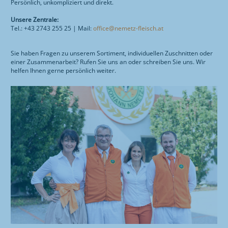
SORTIMENT
Persönlich, unkompliziert und direkt.
LOGISTIK-ZENTRUM
HUNDEFUTTER
RESTAURANT
ÜBER MOTEL
Unsere Zentrale:
WURSTTORTE
QUALITÄT
Tel.: +43 2743 255 25 | Mail:
office@nemetz-fleisch.at
ZIMMER
ÜBER UNS
ÜBER RESTAURANT
FOTOGALERIE
FRÜHSTÜCK
Sie haben Fragen zu unserem Sortiment, individuellen Zuschnitten oder
ONLINE-SHOP
KONTAKT
einer Zusammenarbeit? Rufen Sie uns an oder schreiben Sie uns. Wir
ANREISE
MITTAGSMENÜ & AKTIONEN
helfen Ihnen gerne persönlich weiter.
STANDORTE
RESTAURANT
SPEISENANGEBOT
GESCHICHTE
ENGLISH
WURSTTORTE
ZERTIFIZIERUNG
WISSENWERTES
SCHULBUFFET
OFFENE STELLEN
FEIERN
IMPRESSUM
ANREISE
TIERGARTEN