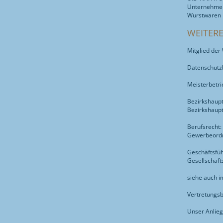
Unternehmen
Wurstwaren
WEITER
Mitglied de
Datenschutz
Meisterbetri
Bezirkshaupt
Bezirkshaup
Berufsrecht:
Gewerbeordn
Geschäftsfü
Gesellschaf
siehe auch i
Vertretungs
Unser Anlieg