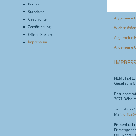
Unsere Allge
Kontakt
Standorte
Allgemeine 
Geschichte
Zertifizierung
Widerrufsfo
Offene Stellen
Allgemeine 
Impressum
Allgemeine
IMPRES
NEMETZ-FLE
Gesellschaft
Betriebsstra
3071 Böheim
Tel.: +43 27
Mail:
office@
Firmenbuch
Firmengerich
UID-Nr.: AT