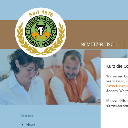
NEMETZ-FLEISCH
Kurz die Co
Wir setzen Co
verbessern, 
Einstellungen
ändern. Weite
Mit dem Klick
einverstande
Über uns
ALLGEM
News