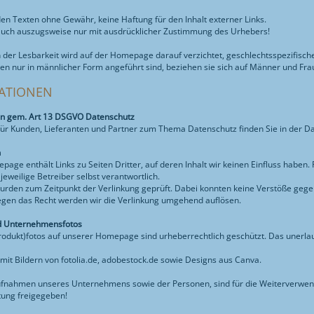
en Texten ohne Gewähr, keine Haftung für den Inhalt externer Links.
auch auszugsweise nur mit ausdrücklicher Zustimmung des Urhebers!
der Lesbarkeit wird auf der Homepage darauf verzichtet, geschlechtsspezifis
n nur in männlicher Form angeführt sind, beziehen sie sich auf Männer und Frau
ATIONEN
en gem. Art 13 DSGVO Datenschutz
für Kunden, Lieferanten und Partner zum Thema Datenschutz finden Sie in der D
n
age enthält Links zu Seiten Dritter, auf deren Inhalt wir keinen Einfluss haben
 jeweilige Betreiber selbst verantwortlich.
wurden zum Zeitpunkt der Verlinkung geprüft. Dabei konnten keine Verstöße ge
gen das Recht werden wir die Verlinkung umgehend auflösen.
nd Unternehmensfotos
rodukt)fotos auf unserer Homepage sind urheberrechtlich geschützt. Das unerl
 mit Bildern von fotolia.de, adobestock.de sowie Designs aus Canva.
ufnahmen unseres Unternehmens sowie der Personen, sind für die Weiterverwen
tung freigegeben!