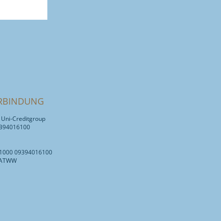
RBINDUNG
, Uni-Creditgroup
9394016100
11000 09394016100
UATWW