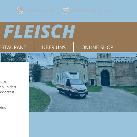
+43 2743 255 25
OFFICE@NEMETZ-FLEISCH.AT
 FLEISCH
ESTAURANT
ÜBER UNS
ONLINE-SHOP
ie zu
n. In den
ederzeit
kies