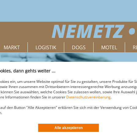
NEMETZ •
MARKT
LOGISTIK
DOGS
MOTEL
R
okies, dann gehts weiter ...
Was es zu Wissen gibt
okies ein, um unsere Website optimal für Sie zu gestalten, unsere Produkte für S
sowie Ihnen zusammen mit Drittanbietern interessengerechte Werbung anzuzeige
können Sie auswählen, welche Cookies Sie zulassen wollen, sowie Ihre Auswahl j
re Informationen finden Sie in unserer
Datenschutzvereinbarung
.
 auf den Button "Alle Akzeptieren" erklären Sie sich mit der Verwendung von Coo
n.
EINE GESCHÄFTSBEDINGUNGEN