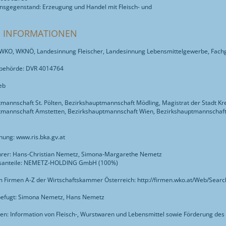
sgegenstand: Erzeugung und Handel mit Fleisch- und
E INFORMATIONEN
r WKO, WKNÖ, Landesinnung Fleischer, Landesinnung Lebensmittelgewerbe, Fac
behörde: DVR 4014764
eb
mannschaft St. Pölten, Bezirkshauptmannschaft Mödling, Magistrat der Stadt K
tmannschaft Amstetten, Bezirkshauptmannschaft Wien, Bezirkshauptmannschaf
ung: www.ris.bka.gv.at
hrer: Hans-Christian Nemetz, Simona-Margarethe Nemetz
tsanteile: NEMETZ-HOLDING GmbH (100%)
m Firmen A-Z der Wirtschaftskammer Österreich: http://firmen.wko.at/Web/Sear
befugt: Simona Nemetz, Hans Nemetz
en: Information von Fleisch-, Wurstwaren und Lebensmittel sowie Förderung des