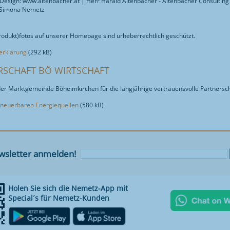
 Design: www.altenbacher.at | Herr Harald Altenbacher - Altenbacher Consulting
 Simona Nemetz
rodukt)fotos auf unserer Homepage sind urheberrechtlich geschützt.
erklärung
(292 kB)
RSCHAFT BÖ WIRTSCHAFT
er Marktgemeinde Böheimkirchen für die langjährige vertrauensvolle Partnersc
rneuerbaren Energiequellen
(580 kB)
sletter anmelden!
Holen Sie sich die Nemetz-App mit
Special´s für Nemetz-Kunden