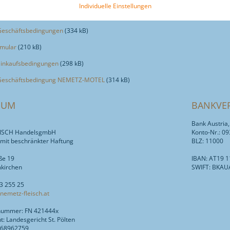
meinen Geschäftsbedingungen gelten vollinhaltlich und ohne Ausnahme:
Individuelle Einstellungen
Geschäftsbedingungen
(334 kB)
rmular
(210 kB)
Einkaufsbedingungen
(298 kB)
 Geschäftsbedingung NEMETZ-MOTEL
(314 kB)
SUM
BANKVE
Bank Austria
ISCH HandelsgmbH
Konto-Nr.: 0
 mit beschränkter Haftung
BLZ: 11000
ße 19
IBAN: AT19 
kirchen
SWIFT: BKA
43 255 25
nemetz-fleisch.at
nummer: FN 421444x
t: Landesgericht St. Pölten
U68962759