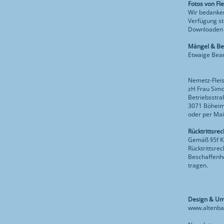
Fotos von Fle
Wir bedanken
Verfügung st
Downloaden 
Mängel & B
Etwaige Bean
Nemetz-Flei
zH Frau Sim
Betriebsstra
3071 Böheim
oder per Mai
Rücktrittsre
Gemäß §5f KS
Rücktrittsre
Beschaffenhe
tragen.
Design & Um
www.altenbac