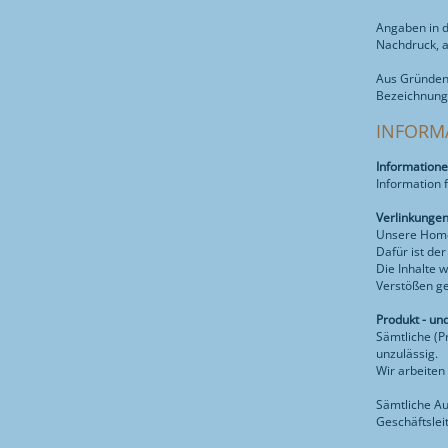
Angaben in d
Nachdruck, 
Aus Gründen 
Bezeichnunge
INFORM
Information
Information 
Verlinkunge
Unsere Homep
Dafür ist der
Die Inhalte 
Verstößen ge
Produkt - u
Sämtliche (P
unzulässig.
Wir arbeiten
Sämtliche A
Geschäftslei