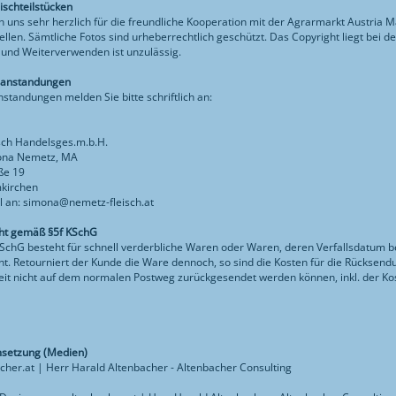
ischteilstücken
 uns sehr herzlich für die freundliche Kooperation mit der Agrarmarkt Austria M
ellen. Sämtliche Fotos sind urheberrechtlich geschützt. Das Copyright liegt bei
und Weiterverwenden ist unzulässig.
eanstandungen
standungen melden Sie bitte schriftlich an:
sch Handelsges.m.b.H.
ona Nemetz, MA
ße 19
kirchen
l an: simona@nemetz-fleisch.at
cht gemäß §5f KSchG
chG besteht für schnell verderbliche Waren oder Waren, deren Verfallsdatum be
cht. Retourniert der Kunde die Ware dennoch, so sind die Kosten für die Rückse
it nicht auf dem normalen Postweg zurückgesendet werden können, inkl. der Ko
setzung (Medien)
her.at | Herr Harald Altenbacher - Altenbacher Consulting