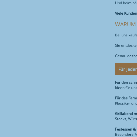
Und beim näc
Viele Kunden
WARUM 
Bei uns kaufe
Sie entdecke
Genau deshal
Für jede
Für den sch
Ideen für un
Für das Fami
Klassiker un
Grillabend m
Steaks, Würst
Festessen &
Besondere Mo