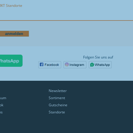
KT Standorte
Folgen Sie uns auf
Newsletter
sum
Sortiment
ok
Gutscheine
ns
Standorte