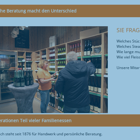
che Beratung macht den Unterschied
SIE FRA
Welches Stück
Welches Steak
Wie lange mus
Wie viel Fleis
Unsere Mitar
rationen Teil vieler Familienessen
ch steht seit 1876 für Handwerk und persönliche Beratung.