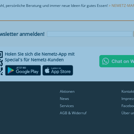
l, persönliche Beratung und immer neue Ideen für gutes Essen!
> NEMETZ-MAR
sletter anmelden!
Holen Sie sich die Nemetz-App mit
Special´s für Nemetz-Kunden
Aktionen
Kontakt
News
Impres
Services
Facebo
AGB & Widerruf
Über u