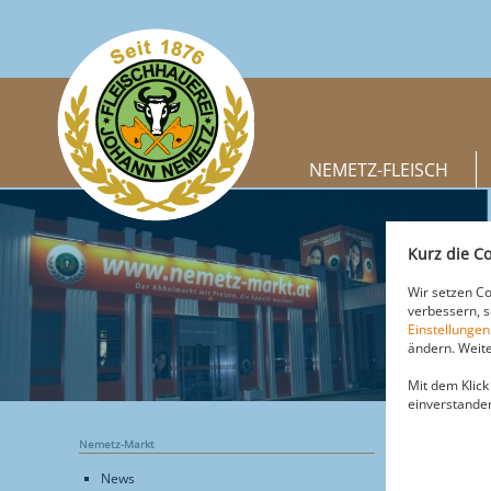
NEMETZ-FLEISCH
Kurz die Co
Wir setzen Co
verbessern, 
Einstellungen
ändern. Weite
Mit dem Klick
einverstande
Nemetz-Markt
NEMETZ-
News