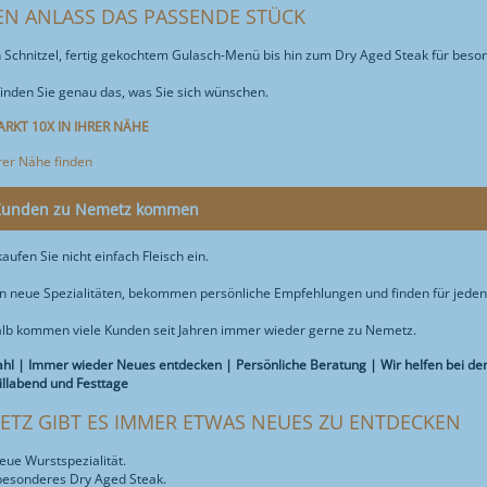
EN ANLASS DAS PASSENDE STÜCK
 Schnitzel, fertig gekochtem Gulasch-Menü bis hin zum Dry Aged Steak für beso
inden Sie genau das, was Sie sich wünschen.
ARKT 10X IN IHRER NÄHE
hrer Nähe finden
unden zu Nemetz kommen
ufen Sie nicht einfach Fleisch ein.
n neue Spezialitäten, bekommen persönliche Empfehlungen und finden für jeden
lb kommen viele Kunden seit Jahren immer wieder gerne zu Nemetz.
l | Immer wieder Neues entdecken | Persönliche Beratung | Wir helfen bei der r
rillabend und Festtage
ETZ GIBT ES IMMER ETWAS NEUES ZU ENTDECKEN
eue Wurstspezialität.
besonderes Dry Aged Steak.