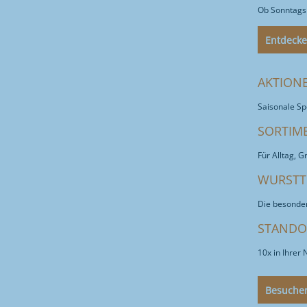
Ob Sonntagsb
Entdeck
AKTIONE
Saisonale Sp
SORTIM
Für Alltag, 
WURSTT
Die besonder
STANDO
10x in Ihrer 
Besuchen