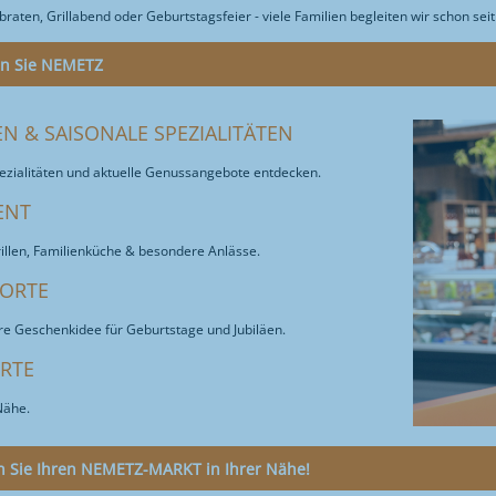
raten, Grillabend oder Geburtstagsfeier - viele Familien begleiten wir schon seit
en Sie NEMETZ
N & SAISONALE SPEZIALITÄTEN
ezialitäten und aktuelle Genussangebote entdecken.
ENT
Grillen, Familienküche & besondere Anlässe.
ORTE
e Geschenkidee für Geburtstage und Jubiläen.
RTE
Nähe.
 Sie Ihren NEMETZ-MARKT in Ihrer Nähe!