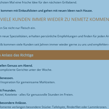
hsten Mal eine frische Idee für den nächsten Grillabend.
 kommen mit Einkaufslisten und gehen mit neuen Ideen nach Hause.
VIELE KUNDEN IMMER WIEDER ZU NEMETZ KOMME
n Sie nicht nur Fleisch ein.
n neue Spezialitäten, erhalten persönliche Empfehlungen und finden für jeden A
b kommen viele Kunden seit Jahren immer wieder gerne zu uns und empfehlen u
n Anlass das Richtige
nellen Genuss am Abend.
komplizierte Gerichte unter der Woche.
lienessen.
d Inspiration für gemeinsame Mahlzeiten.
it Freunden.
el, Kotelette - alles für genussvolle Stunden im Freien.
 besondere Anlässe.
mente verlangen besondere Stücke: Tafelspitz, Rinderfilet oder Lammkronen.