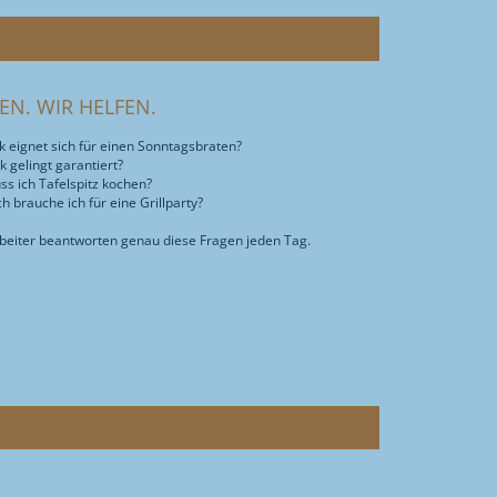
GEN. WIR HELFEN.
 eignet sich für einen Sonntagsbraten?
 gelingt garantiert?
s ich Tafelspitz kochen?
ch brauche ich für eine Grillparty?
beiter beantworten genau diese Fragen jeden Tag.