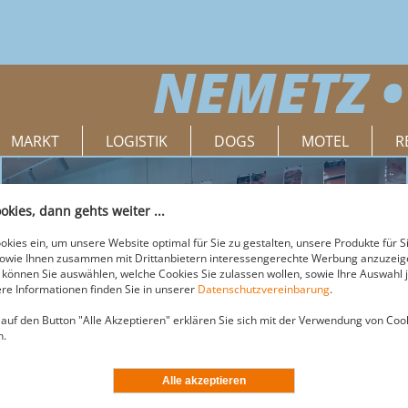
NEMETZ •
MARKT
LOGISTIK
DOGS
MOTEL
R
okies, dann gehts weiter ...
Herzlich Willkommen im NEMETZ-MARKT
okies ein, um unsere Website optimal für Sie zu gestalten, unsere Produkte für S
sowie Ihnen zusammen mit Drittanbietern interessengerechte Werbung anzuzeige
können Sie auswählen, welche Cookies Sie zulassen wollen, sowie Ihre Auswahl j
re Informationen finden Sie in unserer
Datenschutzvereinbarung
.
 auf den Button "Alle Akzeptieren" erklären Sie sich mit der Verwendung von Coo
n.
MARKT - DER ORT, AN DEM FLEISCHEINKAUF ZUM E