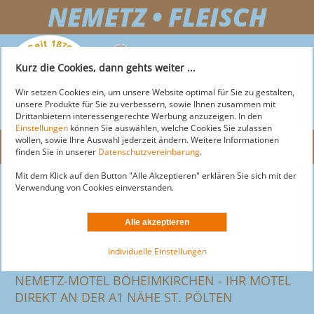
NEMETZ • FLEISCH
+43 2743 255 25
Kurz die Cookies, dann gehts weiter ...
OFFICE@NEMETZ-FLEISCH.AT
Wir setzen Cookies ein, um unsere Website optimal für Sie zu gestalten,
unsere Produkte für Sie zu verbessern, sowie Ihnen zusammen mit
Drittanbietern interessengerechte Werbung anzuzeigen. In den
Einstellungen
können Sie auswählen, welche Cookies Sie zulassen
wollen, sowie Ihre Auswahl jederzeit ändern. Weitere Informationen
Menü
finden Sie in unserer
Datenschutzvereinbarung
.
Mit dem Klick auf den Button "Alle Akzeptieren" erklären Sie sich mit der
NEMETZ-FLEISCH
Nemetz-Motel
Verwendung von Cookies einverstanden.
News
MARKT
ÜBER NEMETZ
Über Motel
AKTUELLE ANGEBOTE
LOGISTIK
ÜBER MARKT
Zimmer
Individuelle Einstellungen
Fotogalerie
SORTIMENT
AKTIONEN
DOGS
ÜBER LOGISTIK
Anreise
NEMETZ-MOTEL BÖHEIMKIRCHEN - IHR MOTEL
SERVICE
STANDORTE & ÖFFNUNGSZEITEN
Restaurant
LEISTUNGEN
DIREKT AN DER A1 NÄHE ST. PÖLTEN
MOTEL
ÜBER DOGS
English