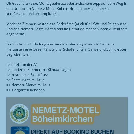
SORTIMENT
LOGISTIK-ZENTRUM
Ob Geschäftsreise, Montageeinsatz oder Zwischenstopp auf dem Weg in
HUNDEFUTTER
Wissenwertes
RESTAURANT
ÜBER MOTEL
den Urlaub, im Nemetz-Motel Böheimkirchen übernachten Sie
WURSTTORTE
komfortabel und unkompliziert.
QUALITÄT
ZIMMER
ÜBER UNS
ÜBER RESTAURANT
Moderne Zimmer, kostenlose Parkplätze (auch für LKWs und Reisebusse)
FOTOGALERIE
und das Nemetz Restaurant direkt im Gebäude machen Ihren Aufenthalt
FRÜHSTÜCK
ONLINE-SHOP
KONTAKT
angenehm.
ANREISE
MITTAGSMENÜ & AKTIONEN
STANDORTE
Für Kinder und Erholungssuchende ist der angrenzende Nemetz-
Tiergarten eine Oase: Känguruhs, Schafe, Enten, Gänse und Schildkröten
RESTAURANT
SPEISENANGEBOT
GESCHICHTE
begrüßen Sie.
ENGLISH
WURSTTORTE
=> direkt an der A1
ZERTIFIZIERUNG
=> moderne Zimmer mit Klimaanlagen
WISSENWERTES
=> kostenlose Parkplätez
SCHULBUFFET
OFFENE STELLEN
=> Restaurant im Haus
=> Nemetz-Markt im Haus
FEIERN
IMPRESSUM
=> Tiergarten nebenan
ANREISE
TIERGARTEN