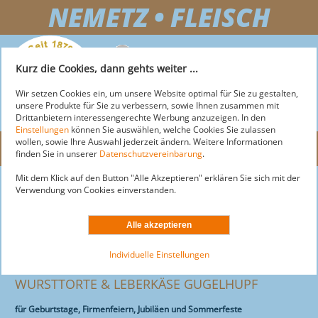
NEMETZ • FLEISCH
+43 2743 255 25
Kurz die Cookies, dann gehts weiter ...
OFFICE@NEMETZ-FLEISCH.AT
Wir setzen Cookies ein, um unsere Website optimal für Sie zu gestalten,
unsere Produkte für Sie zu verbessern, sowie Ihnen zusammen mit
Drittanbietern interessengerechte Werbung anzuzeigen. In den
Einstellungen
können Sie auswählen, welche Cookies Sie zulassen
wollen, sowie Ihre Auswahl jederzeit ändern. Weitere Informationen
Menü
finden Sie in unserer
Datenschutzvereinbarung
.
Mit dem Klick auf den Button "Alle Akzeptieren" erklären Sie sich mit der
NEMETZ-FLEISCH
Nemetz-Restaurant
Verwendung von Cookies einverstanden.
News
MARKT
ÜBER NEMETZ
Über Restaurant
AKTUELLE ANGEBOTE
LOGISTIK
ÜBER MARKT
Frühstück
Individuelle Einstellungen
Mittagsmenü & Aktionen
SORTIMENT
AKTIONEN
DOGS
ÜBER LOGISTIK
Speisenangebot
WURSTTORTE & LEBERKÄSE GUGELHUPF
SERVICE
STANDORTE & ÖFFNUNGSZEITEN
Wursttorte
LEISTUNGEN
MOTEL
ÜBER DOGS
für Geburtstage, Firmenfeiern, Jubiläen und Sommerfeste
Schulbuffet