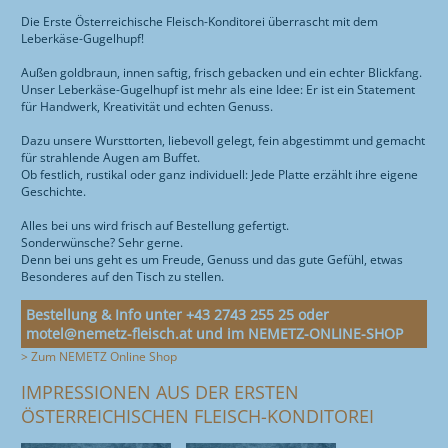
SORTIMENT
LOGISTIK-ZENTRUM
HUNDEFUTTER
Feiern
RESTAURANT
ÜBER MOTEL
Die Erste Österreichische Fleisch-Konditorei überrascht mit dem
Leberkäse-Gugelhupf!
Anreise
WURSTTORTE
QUALITÄT
ZIMMER
ÜBER UNS
ÜBER RESTAURANT
Tiergarten
Außen goldbraun, innen saftig, frisch gebacken und ein echter Blickfang.
Unser Leberkäse-Gugelhupf ist mehr als eine Idee: Er ist ein Statement
FOTOGALERIE
FRÜHSTÜCK
ONLINE-SHOP
KONTAKT
für Handwerk, Kreativität und echten Genuss.
ANREISE
MITTAGSMENÜ & AKTIONEN
Dazu unsere Wursttorten, liebevoll gelegt, fein abgestimmt und gemacht
STANDORTE
für strahlende Augen am Buffet.
RESTAURANT
Ob festlich, rustikal oder ganz individuell: Jede Platte erzählt ihre eigene
SPEISENANGEBOT
GESCHICHTE
Geschichte.
ENGLISH
WURSTTORTE
ZERTIFIZIERUNG
Alles bei uns wird frisch auf Bestellung gefertigt.
Sonderwünsche? Sehr gerne.
WISSENWERTES
SCHULBUFFET
OFFENE STELLEN
Denn bei uns geht es um Freude, Genuss und das gute Gefühl, etwas
Besonderes auf den Tisch zu stellen.
FEIERN
IMPRESSUM
Bestellung & Info unter +43 2743 255 25 oder
ANREISE
motel@nemetz-fleisch.at und im NEMETZ-ONLINE-SHOP
> Zum NEMETZ Online Shop
TIERGARTEN
IMPRESSIONEN AUS DER ERSTEN
ÖSTERREICHISCHEN FLEISCH-KONDITOREI